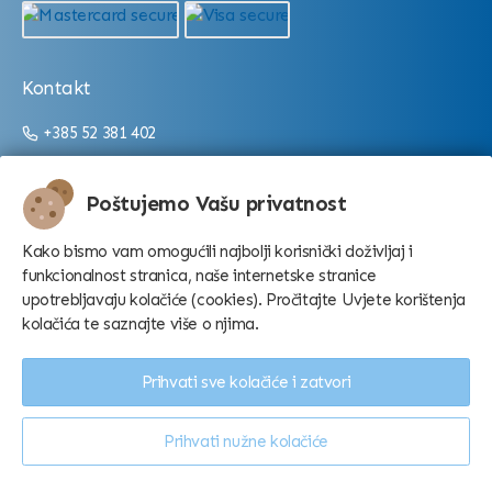
Kontakt
+385 52 381 402
+385 52 381 403
info@aquarium.hr
Poštujemo Vašu privatnost
Radno vrijeme:
Kako bismo vam omogućili najbolji korisnički doživljaj i
funkcionalnost stranica, naše internetske stranice
Od 9:00 do 16:00/22:00 (ovisno o sezoni)
upotrebljavaju kolačiće (cookies). Pročitajte Uvjete korištenja
kolačića te saznajte više o njima.
Prihvati sve kolačiće i zatvori
Prihvati nužne kolačiće
Konfiguriraj kolačiće