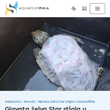
Naslovnica
Novosti
Glavata želva Star stigla u Oporavilište
Glavata želva Star stigla u