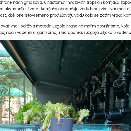
shrane naših gmazova, u nastambi invazivnih tropskih kornjača zapo
 akvaponije. Izmet kornjača obogaćuje vodu hranjivim tvarima koje
rast, dok one istovremeno pročišćavaju vodu koja se zatim vraća ko
inovativna i održiva metoda uzgoja hrane na malim površinama, koja
goj riba i vodenih
organizama) i hidroponiku (uzgoja biljaka u vodeno