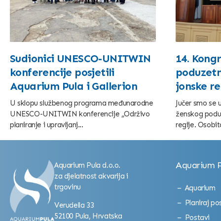
Sudionici UNESCO-UNITWIN
14. Kong
konferencije posjetili
poduzetn
Aquarium Pula i Gallerion
jonske re
U sklopu službenog programa međunarodne
Jučer smo se u
UNESCO-UNITWIN konferencije „Održivo
ženskog podu
planiranje i upravljanj...
regije. Osobita
Aquarium P
Aquarium Pula d.o.o.
za djelatnost akvarija i
trgovinu
Aquarium
Planiraj po
Verudella 33
52100 Pula, Hrvatska
Postavi