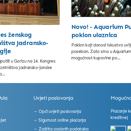
Novo! - Aquarium Pu
res ženskog
poklon ulaznica
ištva Jadransko-
Poklon koji donosi iskustvo uvij
gije
poseban. Zato smo u Aquariumu
mogućnost kupovine po...
putili u Gorizu na 14. Kongres
zetništva Jadransko-jonske
...
ula
Uvjeti poslovanja
Mogućnos
Plaćanje k
Opći uvjeti poslovanja
kreditne)
sjet
Sigurnost online plaćanja
Zaštita osobnih podataka