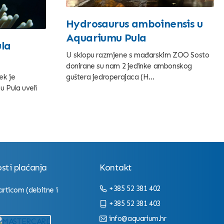
Hydrosaurus amboinensis u
Aquariumu Pula
la
U sklopu razmjene s mađarskim ZOO Sosto
donirane su nam 2 jedinke ambonskog
guštera jedroperajaca (H...
ek je
 Pula uveli
ti plaćanja
Kontakt
+385 52 381 402
articom (debitne i
+385 52 381 403
info@aquarium.hr