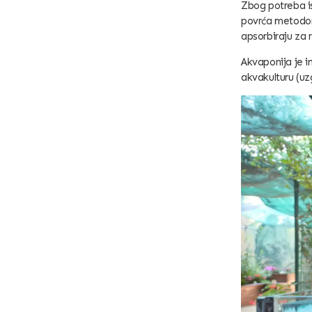
Zbog potreba i
povrća metodom
apsorbiraju za 
Akvaponija je 
akvakulturu (uz