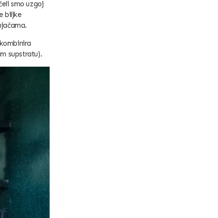
čeli smo uzgoj
 biljke
rnjačama.
 kombinira
m supstratu).