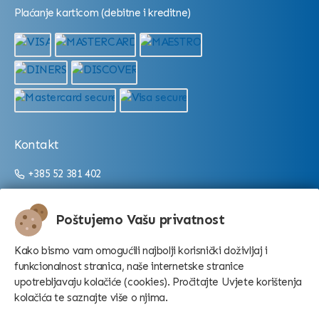
Plaćanje karticom (debitne i kreditne)
Kontakt
+385 52 381 402
+385 52 381 403
info@aquarium.hr
Poštujemo Vašu privatnost
Radno vrijeme:
Kako bismo vam omogućili najbolji korisnički doživljaj i
funkcionalnost stranica, naše internetske stranice
Od 9:00 do 16:00/22:00 (ovisno o sezoni)
upotrebljavaju kolačiće (cookies). Pročitajte Uvjete korištenja
kolačića te saznajte više o njima.