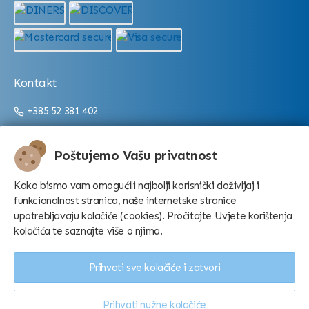
Kontakt
+385 52 381 402
+385 52 381 403
info@aquarium.hr
Poštujemo Vašu privatnost
Radno vrijeme:
Kako bismo vam omogućili najbolji korisnički doživljaj i
funkcionalnost stranica, naše internetske stranice
Od 9:00 do 16:00/22:00 (ovisno o sezoni)
upotrebljavaju kolačiće (cookies). Pročitajte Uvjete korištenja
kolačića te saznajte više o njima.
Prihvati sve kolačiće i zatvori
Prihvati nužne kolačiće