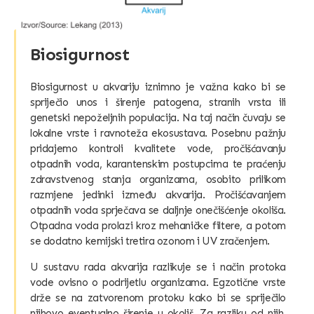
Biosigurnost
Biosigurnost u akvariju iznimno je važna kako bi se
spriječio unos i širenje patogena, stranih vrsta ili
genetski nepoželjnih populacija. Na taj način čuvaju se
lokalne vrste i ravnoteža ekosustava. Posebnu pažnju
pridajemo kontroli kvalitete vode, pročišćavanju
otpadnih voda, karantenskim postupcima te praćenju
zdravstvenog stanja organizama, osobito prilikom
razmjene jedinki između akvarija. Pročišćavanjem
otpadnih voda sprječava se daljnje onečišćenje okoliša.
Otpadna voda prolazi kroz mehaničke filtere, a potom
se dodatno kemijski tretira ozonom i UV zračenjem.
U sustavu rada akvarija razlikuje se i način protoka
vode ovisno o podrijetlu organizama. Egzotične vrste
drže se na zatvorenom protoku kako bi se spriječilo
njihovo eventualno širenje u okoliš. Za razliku od njih,