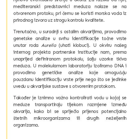
mediteranski predstavnici meduza nalaze se na
otvorenom protoku, pri čemu se koristi morska voda iz
prirodnog izvora uz strogu kontrolu kvalitete.
Trenutačno, u suradnji s ostalim akvarijima, provodimo
genetske analize u svrhu identifikacije točne vrste
unutar roda
Aurelia
(uhati klobuci). U okviru našeg
internog projekta partnerske institucije nam, prema
unaprijed definiranom protokolu, šalju uzorke tkiva
meduza. U molekularnom laboratoriju izoliramo DNA i
provodimo genetičke analize koje omogućuju
pouzdanu identifikaciju vrste prije nego što se jedinke
uvedu u akvarijske sustave s otvorenim protokom.
Također je iznimno važno kontrolirati vodu u kojoj se
meduze transportiraju tijekom razmjene između
akvarija, kako bi se spriječio prijenos potencijalno
štetnih mikroorganizama ili drugih neželjenih
organizama.