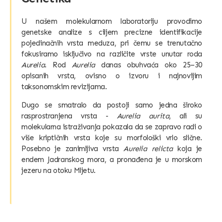
U našem molekularnom laboratoriju provodimo
genetske analize s ciljem precizne identifikacije
pojedinačnih vrsta meduza, pri čemu se trenutačno
fokusiramo isključivo na različite vrste unutar roda
Aurelia
. Rod
Aurelia
danas obuhvaća oko 25–30
opisanih vrsta, ovisno o izvoru i najnovijim
taksonomskim revizijama.
Dugo se smatralo da postoji samo jedna široko
rasprostranjena vrsta -
Aurelia aurita
, ali su
molekularna istraživanja pokazala da se zapravo radi o
više kriptičnih vrsta koje su morfološki vrlo slične.
Posebno je zanimljiva vrsta
Aurelia relicta
koja je
endem Jadranskog mora, a pronađena je u morskom
jezeru na otoku Mljetu.