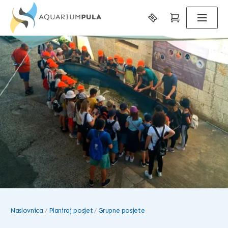
Naslovnica
Planiraj posjet
Grupne posjete