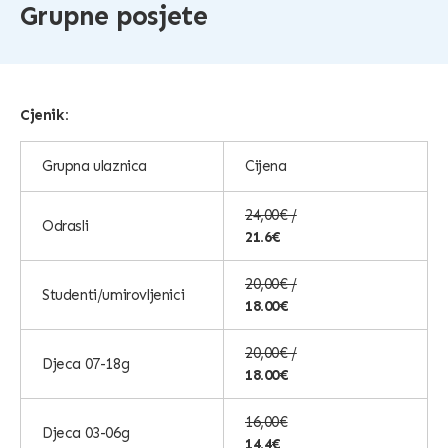
Grupne posjete
Cjenik:
Grupna ulaznica
Cijena
24,00€ /
Odrasli
21.6€
20,00€ /
Studenti/umirovljenici
18.00€
20,00€ /
Djeca 07-18g
18.00€
16,00€
Djeca 03-06g
14.4€