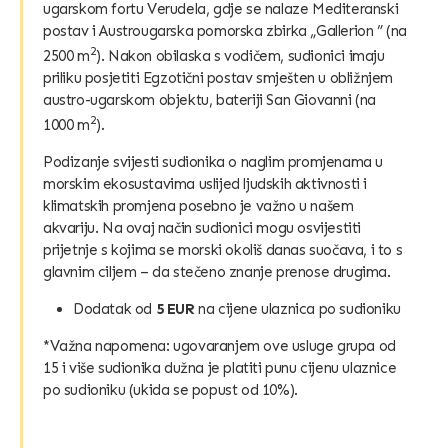
ugarskom fortu Verudela, gdje se nalaze Mediteranski
postav i Austrougarska pomorska zbirka „Gallerion ” (na
2
2500 m
). Nakon obilaska s vodičem, sudionici imaju
priliku posjetiti Egzotični postav smješten u obližnjem
austro-ugarskom objektu, bateriji San Giovanni (na
2
1000 m
).
Podizanje svijesti sudionika o naglim promjenama u
morskim ekosustavima uslijed ljudskih aktivnosti i
klimatskih promjena posebno je važno u našem
akvariju. Na ovaj način sudionici mogu osvijestiti
prijetnje s kojima se morski okoliš danas suočava, i to s
glavnim ciljem – da stečeno znanje prenose drugima.
Dodatak od
5 EUR
na cijene ulaznica po sudioniku
*Važna napomena: ugovaranjem ove usluge grupa od
15 i više sudionika dužna je platiti punu cijenu ulaznice
po sudioniku (ukida se popust od 10%).