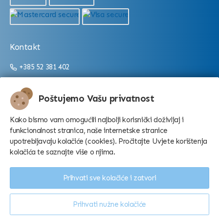
Kontakt
+385 52 381 402
+385 52 381 403
info@aquarium.hr
Poštujemo Vašu privatnost
Radno vrijeme:
Kako bismo vam omogućili najbolji korisnički doživljaj i
funkcionalnost stranica, naše internetske stranice
Od 9:00 do 16:00/22:00 (ovisno o sezoni)
upotrebljavaju kolačiće (cookies). Pročitajte Uvjete korištenja
kolačića te saznajte više o njima.
Prihvati sve kolačiće i zatvori
Prihvati nužne kolačiće
Konfiguriraj kolačiće