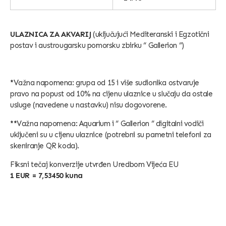
ULAZNICA ZA AKVARIJ
(uključujući Mediteranski i Egzotični
postav i austrougarsku pomorsku zbirku “ Gallerion ”)
*
Važna napomena: grupa od 15 i više sudionika ostvaruje
pravo na popust od 10% na cijenu ulaznice u slučaju da ostale
usluge (navedene u nastavku) nisu dogovorene.
**
Važna napomena: Aquarium i “ Gallerion ” digitalni vodiči
uključeni su u cijenu ulaznice (potrebni su pametni telefoni za
skeniranje QR koda).
Fiksni tečaj konverzije utvrđen Uredbom Vijeća EU
1 EUR = 7,53450 kuna