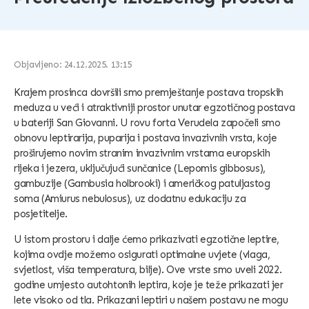
Objavljeno: 24.12.2025. 13:15
Krajem prosinca dovršili smo premještanje postava tropskih
meduza u veći i atraktivniji prostor unutar egzotičnog postava
u bateriji San Giovanni. U rovu forta Verudela započeli smo
obnovu leptirarija, puparija i postava invazivnih vrsta, koje
proširujemo novim stranim invazivnim vrstama europskih
rijeka i jezera, uključujući sunčanice (Lepomis gibbosus),
gambuzije (Gambusia holbrooki) i američkog patuljastog
soma (Amiurus nebulosus), uz dodatnu edukaciju za
posjetitelje.
U istom prostoru i dalje ćemo prikazivati egzotične leptire,
kojima ovdje možemo osigurati optimalne uvjete (vlaga,
svjetlost, viša temperatura, bilje). Ove vrste smo uveli 2022.
godine umjesto autohtonih leptira, koje je teže prikazati jer
lete visoko od tla. Prikazani leptiri u našem postavu ne mogu