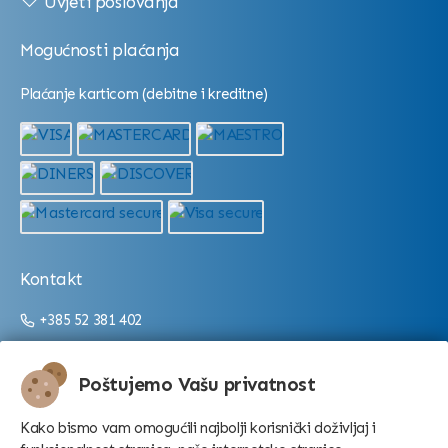
Uvjeti poslovanja
Mogućnosti plaćanja
Plaćanje karticom (debitne i kreditne)
Kontakt
+385 52 381 402
+385 52 381 403
info@aquarium.hr
Poštujemo Vašu privatnost
Radno vrijeme:
Kako bismo vam omogućili najbolji korisnički doživljaj i