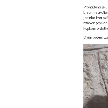
Pronađena je u 
brzom reakcijo
jedinka ima ozli
njihovih jajašac
kupkom u slatko
Ovim putem zahv