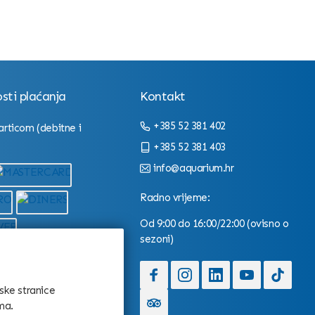
ti plaćanja
Kontakt
+385 52 381 402
articom (debitne i
+385 52 381 403
info@aquarium.hr
Radno vrijeme:
Od 9:00 do 16:00/22:00 (ovisno o
sezoni)
tske stranice
ma.