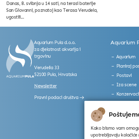
Danas, 8. svibnja u 14 sati, na terasi baterije
San Giovanni, poznatoj kao Terasa Verudela,
ugostili...
Aquarium P
Aquarium Pula d.o.o.
za djelatnost akvarija i
trgovinu
Aquarium
Planiraj po
Verudella 33
52100 Pula, Hrvatska
Postavi
Iza scene
Newsletter
Konzervaci
Pravni podaci društva
Galerija
Izložba Gal
Poštujemo
Kako bismo vam omogućili
upotrebljavaju kolačiće 