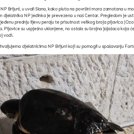
NP Brijuni, u uvali Slana, kako pluta na površini mora zamotana u mo
m djelatnika NP jedinka je prevezena u naš Centar. Pregledom je us
jeđenu prednju lijevu peraju te prisutnost velikog broja pijavica (Ozo
a. Pijavice su uspješno uklonjene, no ostala su brojna jajašaca koja će
j vodi.
aljujemo djelatnicima NP Brijuni koji su pomogli u spašavanju Fort