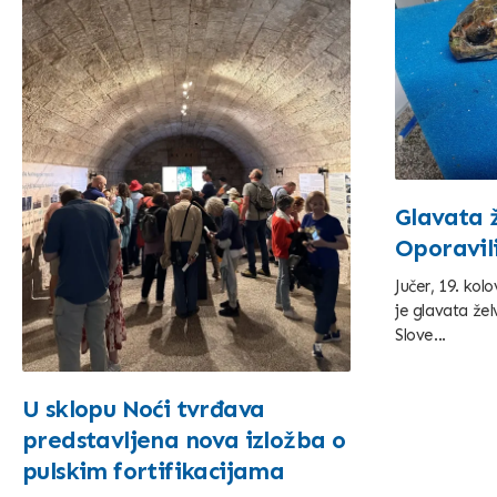
Glavata ž
Oporavil
Jučer, 19. kol
je glavata žel
Slove...
U sklopu Noći tvrđava
predstavljena nova izložba o
pulskim fortifikacijama