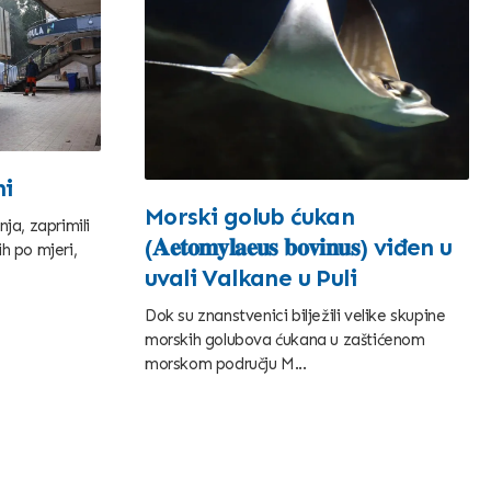
ni
Morski golub ćukan
ja, zaprimili
(𝐀𝐞𝐭𝐨𝐦𝐲𝐥𝐚𝐞𝐮𝐬 𝐛𝐨𝐯𝐢𝐧𝐮𝐬) viđen u
h po mjeri,
uvali Valkane u Puli
Dok su znanstvenici bilježili velike skupine
morskih golubova ćukana u zaštićenom
morskom području M...