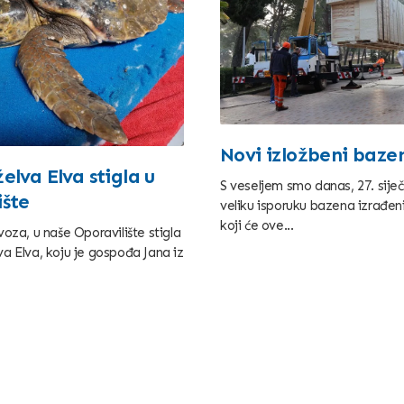
Novi izložbeni baze
elva Elva stigla u
S veseljem smo danas, 27. siječn
ište
veliku isporuku bazena izrađeni
koji će ove...
ovoza, u naše Oporavilište stigla
va Elva, koju je gospođa Jana iz