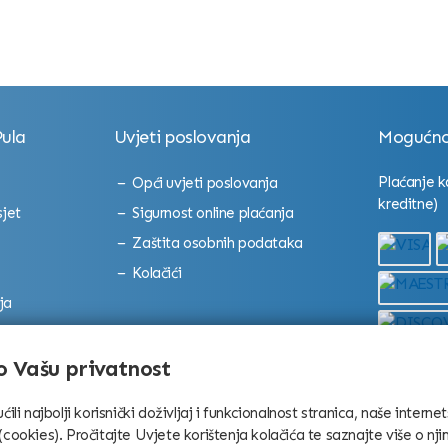
ula
Uvjeti poslovanja
Mogućnos
Plaćanje k
Opći uvjeti poslovanja
kreditne)
sjet
Sigurnost online plaćanja
Zaštita osobnih podataka
Kolačići
ja
lerion
 Vašu privatnost
 najbolji korisnički doživljaj i funkcionalnost stranica, naše interne
(cookies). Pročitajte Uvjete korištenja kolačića te saznajte više o nji