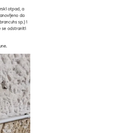
rski otpad, a
tanovljeno da
brancuhs sp.) i
 se odstraniti
une.