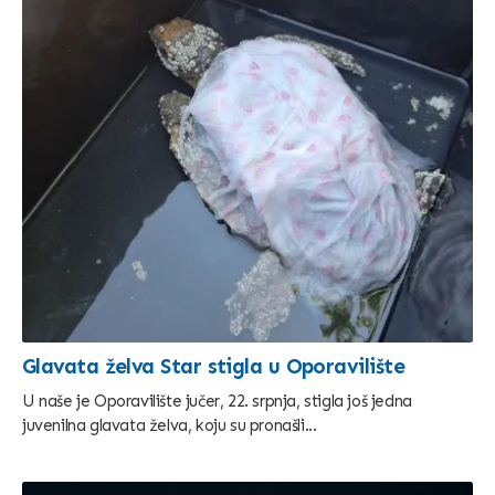
Glavata želva Star stigla u Oporavilište
U naše je Oporavilište jučer, 22. srpnja, stigla još jedna
juvenilna glavata želva, koju su pronašli...