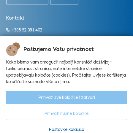
Kontakt
+385 52 381 402
+385 52 381 403
info@aquarium.hr
Poštujemo Vašu privatnost
Radno vrijeme:
Kako bismo vam omogućili najbolji korisnički doživljaj i
funkcionalnost stranica, naše internetske stranice
Od 9:00 do 16:00/22:00 (ovisno o sezoni)
upotrebljavaju kolačiće (cookies). Pročitajte Uvjete korištenja
kolačića te saznajte više o njima.
Prihvati sve kolačiće i zatvori
Prihvati nužne kolačiće
Konfiguriraj kolačiće
© Aquarium Pula d.o.o. - 2026.
Postavke kolačića