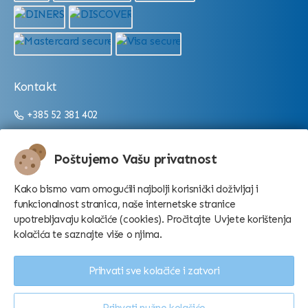
Kontakt
+385 52 381 402
+385 52 381 403
info@aquarium.hr
Poštujemo Vašu privatnost
Radno vrijeme:
Kako bismo vam omogućili najbolji korisnički doživljaj i
funkcionalnost stranica, naše internetske stranice
Od 9:00 do 16:00/22:00 (ovisno o sezoni)
upotrebljavaju kolačiće (cookies). Pročitajte Uvjete korištenja
kolačića te saznajte više o njima.
Prihvati sve kolačiće i zatvori