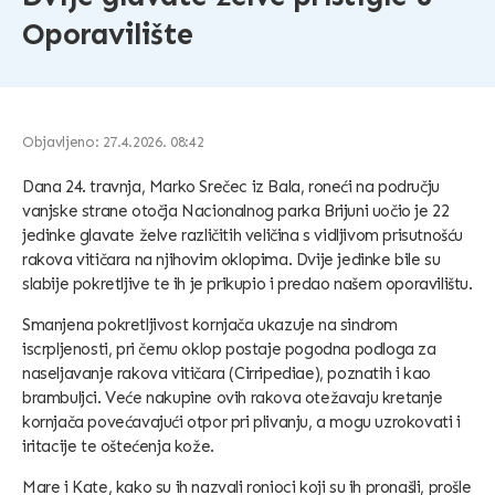
Oporavilište
Objavljeno: 27.4.2026. 08:42
Dana 24. travnja, Marko Srečec iz Bala, roneći na području
vanjske strane otočja Nacionalnog parka Brijuni uočio je 22
jedinke glavate želve različitih veličina s vidljivom prisutnošću
rakova vitičara na njihovim oklopima. Dvije jedinke bile su
slabije pokretljive te ih je prikupio i predao našem oporavilištu.
Smanjena pokretljivost kornjača ukazuje na sindrom
iscrpljenosti, pri čemu oklop postaje pogodna podloga za
naseljavanje rakova vitičara (Cirripediae), poznatih i kao
brambuljci. Veće nakupine ovih rakova otežavaju kretanje
kornjača povećavajući otpor pri plivanju, a mogu uzrokovati i
iritacije te oštećenja kože.
Mare i Kate, kako su ih nazvali ronioci koji su ih pronašli, prošle