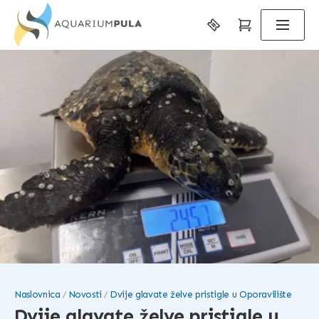
Naslovnica
Novosti
Dvije glavate želve pristigle u Oporavilište
Dvije glavate želve pristigle u