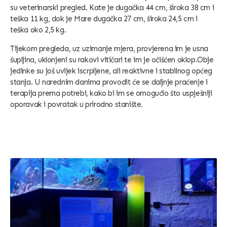
su veterinarski pregled. Kate je dugačka 44 cm, široka 38 cm i
teška 11 kg, dok je Mare dugačka 27 cm, široka 24,5 cm i
teška oko 2,5 kg.
Tijekom pregleda, uz uzimanje mjera, provjerena im je usna
šupljina, uklonjeni su rakovi vitičari te im je očišćen oklop.Obje
jedinke su još uvijek iscrpljene, ali reaktivne i stabilnog općeg
stanja. U narednim danima provodit će se daljnje praćenje i
terapija prema potrebi, kako bi im se omogućio što uspješniji
oporavak i povratak u prirodno stanište.